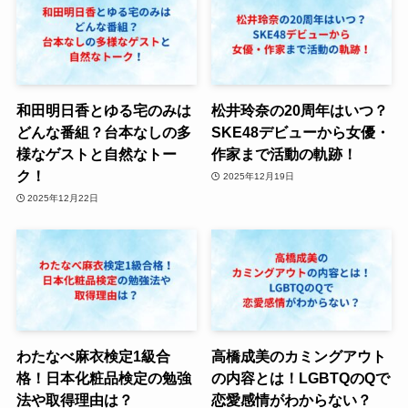
和田明日香とゆる宅のみは
松井玲奈の20周年はいつ？
どんな番組？台本なしの多
SKE48デビューから女優・
様なゲストと自然なトー
作家まで活動の軌跡！
ク！
2025年12月19日
2025年12月22日
わたなべ麻衣検定1級合
高橋成美のカミングアウト
格！日本化粧品検定の勉強
の内容とは！LGBTQのQで
法や取得理由は？
恋愛感情がわからない？