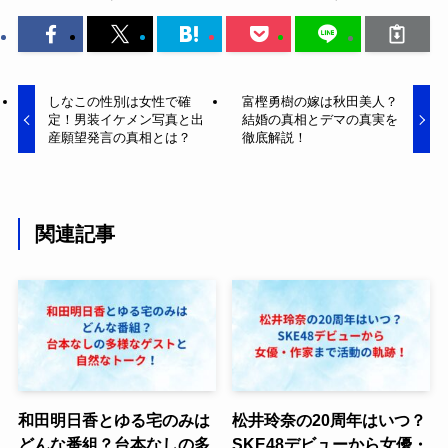
しなこの性別は女性で確
富樫勇樹の嫁は秋田美人？
定！男装イケメン写真と出
結婚の真相とデマの真実を
産願望発言の真相とは？
徹底解説！
関連記事
和田明日香とゆる宅のみは
松井玲奈の20周年はいつ？
どんな番組？台本なしの多
SKE48デビューから女優・