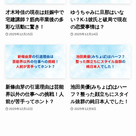
才木玲佳の現在は妊娠中で
ゆうちゃみに旦那はいな
宅建講師？筋肉卒業後の多
い？K-1彼氏と破局で現在
彩な活動に驚き！
の恋愛事情は？
2025年12月15日
2025年12月14日
新條由芽の引退理由は芸能
池田美優(みちょぱ)はハー
界以外の仕事への挑戦！人
フ？整った顔立ちにスタイ
前が苦手ってホント？
ル抜群の純日本人でした！
2025年12月12日
2025年12月9日