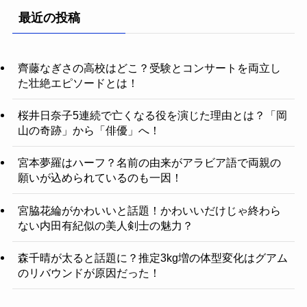
最近の投稿
齊藤なぎさの高校はどこ？受験とコンサートを両立し
た壮絶エピソードとは！
桜井日奈子5連続で亡くなる役を演じた理由とは？「岡
山の奇跡」から「俳優」へ！
宮本夢羅はハーフ？名前の由来がアラビア語で両親の
願いが込められているのも一因！
宮脇花綸がかわいいと話題！かわいいだけじゃ終わら
ない内田有紀似の美人剣士の魅力？
森千晴が太ると話題に？推定3kg増の体型変化はグアム
のリバウンドが原因だった！