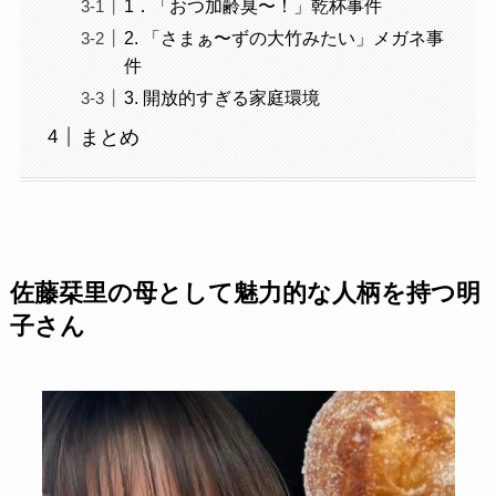
1．「おつ加齢臭〜！」乾杯事件
2. 「さまぁ〜ずの大竹みたい」メガネ事
件
3. 開放的すぎる家庭環境
まとめ
佐藤栞里の母として魅力的な人柄を持つ明
子さん