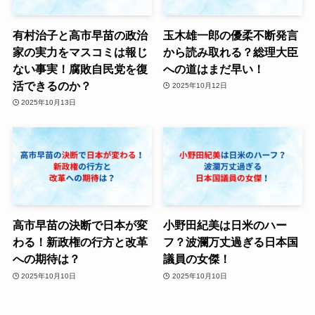
有村治子と高市早苗の政治
玉木雄一郎の優柔不断発言
家の実力をマスコミは報じ
から読み取れる？総理大臣
ない事実！腐敗自民党を復
への道はまだ早い！
活できるのか？
2025年10月12日
2025年10月13日
高市早苗の決断で日本が変
小野田紀美は日米のハー
わる！新政権の行方と改革
フ？波瀾万丈過ぎる日本国
への期待は？
議員の女傑！
2025年10月10日
2025年10月10日