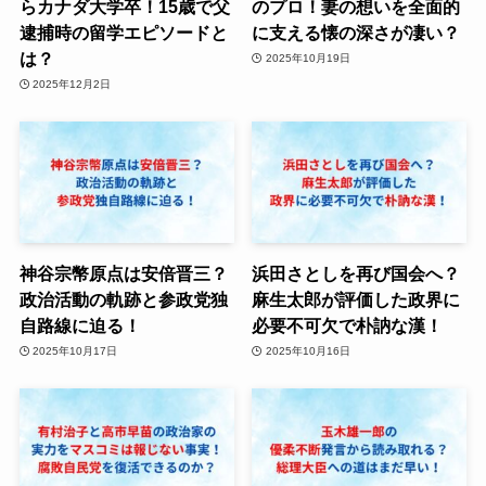
らカナダ大学卒！15歳で父
のプロ！妻の想いを全面的
逮捕時の留学エピソードと
に支える懐の深さが凄い？
は？
2025年10月19日
2025年12月2日
神谷宗幣原点は安倍晋三？
浜田さとしを再び国会へ？
政治活動の軌跡と参政党独
麻生太郎が評価した政界に
自路線に迫る！
必要不可欠で朴訥な漢！
2025年10月17日
2025年10月16日