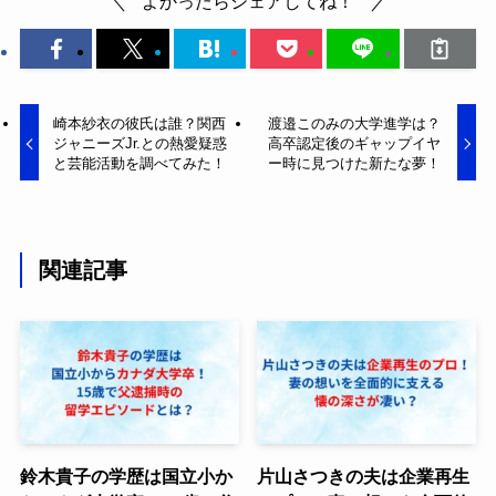
よかったらシェアしてね！
崎本紗衣の彼氏は誰？関西
渡邉このみの大学進学は？
ジャニーズJr.との熱愛疑惑
高卒認定後のギャップイヤ
と芸能活動を調べてみた！
ー時に見つけた新たな夢！
関連記事
鈴木貴子の学歴は国立小か
片山さつきの夫は企業再生