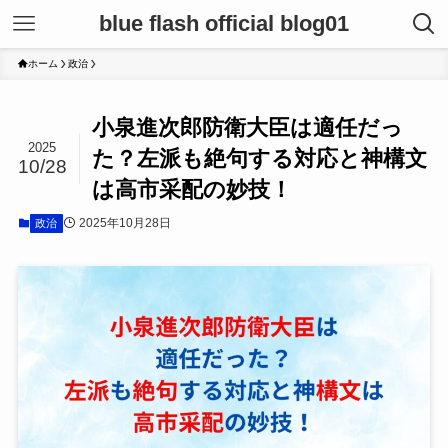
blue flash official blog01
ホーム
政治
小泉進次郎防衛大臣は適任だっ
2025
た？左派も絶句する対応と神構文
10/28
は高市采配の妙技！
2025年10月28日
政治