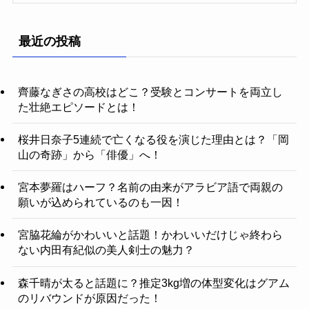
最近の投稿
齊藤なぎさの高校はどこ？受験とコンサートを両立し
た壮絶エピソードとは！
桜井日奈子5連続で亡くなる役を演じた理由とは？「岡
山の奇跡」から「俳優」へ！
宮本夢羅はハーフ？名前の由来がアラビア語で両親の
願いが込められているのも一因！
宮脇花綸がかわいいと話題！かわいいだけじゃ終わら
ない内田有紀似の美人剣士の魅力？
森千晴が太ると話題に？推定3kg増の体型変化はグアム
のリバウンドが原因だった！