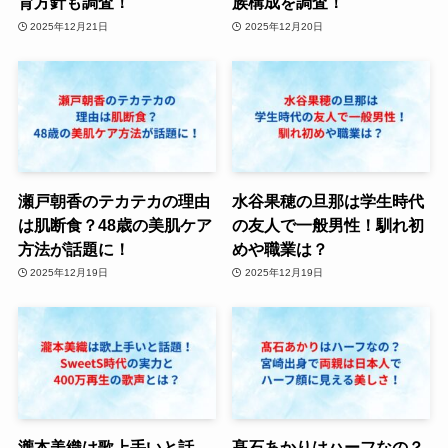
育方針も調査！
族構成を調査！
2025年12月21日
2025年12月20日
瀬戸朝香のテカテカの理由
水谷果穂の旦那は学生時代
は肌断食？48歳の美肌ケア
の友人で一般男性！馴れ初
方法が話題に！
めや職業は？
2025年12月19日
2025年12月19日
瀧本美織は歌上手いと話
髙石あかりはハーフなの？