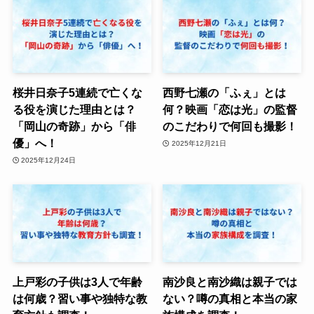
桜井日奈子5連続で亡くな
西野七瀬の「ふぇ」とは
る役を演じた理由とは？
何？映画「恋は光」の監督
「岡山の奇跡」から「俳
のこだわりで何回も撮影！
優」へ！
2025年12月21日
2025年12月24日
上戸彩の子供は3人で年齢
南沙良と南沙織は親子では
は何歳？習い事や独特な教
ない？噂の真相と本当の家