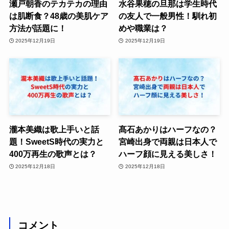
瀬戸朝香のテカテカの理由
水谷果穂の旦那は学生時代
は肌断食？48歳の美肌ケア
の友人で一般男性！馴れ初
方法が話題に！
めや職業は？
2025年12月19日
2025年12月19日
瀧本美織は歌上手いと話
髙石あかりはハーフなの？
題！SweetS時代の実力と
宮崎出身で両親は日本人で
400万再生の歌声とは？
ハーフ顔に見える美しさ！
2025年12月18日
2025年12月18日
コメント