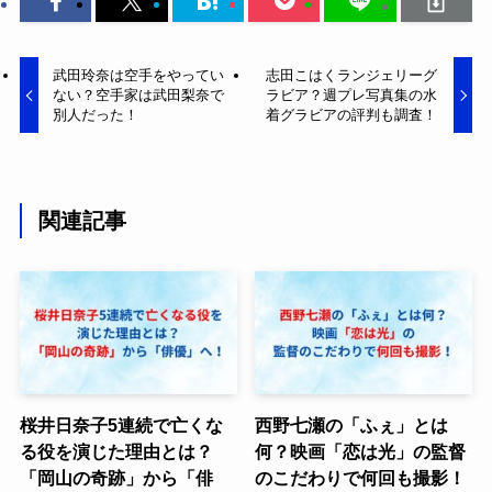
武田玲奈は空手をやってい
志田こはくランジェリーグ
ない？空手家は武田梨奈で
ラビア？週プレ写真集の水
別人だった！
着グラビアの評判も調査！
関連記事
桜井日奈子5連続で亡くな
西野七瀬の「ふぇ」とは
る役を演じた理由とは？
何？映画「恋は光」の監督
「岡山の奇跡」から「俳
のこだわりで何回も撮影！