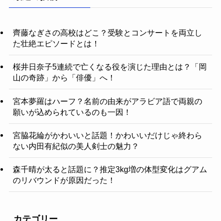
齊藤なぎさの高校はどこ？受験とコンサートを両立し
た壮絶エピソードとは！
桜井日奈子5連続で亡くなる役を演じた理由とは？「岡
山の奇跡」から「俳優」へ！
宮本夢羅はハーフ？名前の由来がアラビア語で両親の
願いが込められているのも一因！
宮脇花綸がかわいいと話題！かわいいだけじゃ終わら
ない内田有紀似の美人剣士の魅力？
森千晴が太ると話題に？推定3kg増の体型変化はグアム
のリバウンドが原因だった！
カテゴリー