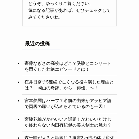
どうぞ、ゆっくりご覧ください。
気になる記事があれば、ぜひチェックして
みてくださいね。
最近の投稿
齊藤なぎさの高校はどこ？受験とコンサート
を両立した壮絶エピソードとは！
桜井日奈子5連続で亡くなる役を演じた理由と
は？「岡山の奇跡」から「俳優」へ！
宮本夢羅はハーフ？名前の由来がアラビア語
で両親の願いが込められているのも一因！
宮脇花綸がかわいいと話題！かわいいだけじ
ゃ終わらない内田有紀似の美人剣士の魅力？
森千晴が太ると話題に？推定3kg増の体型変化