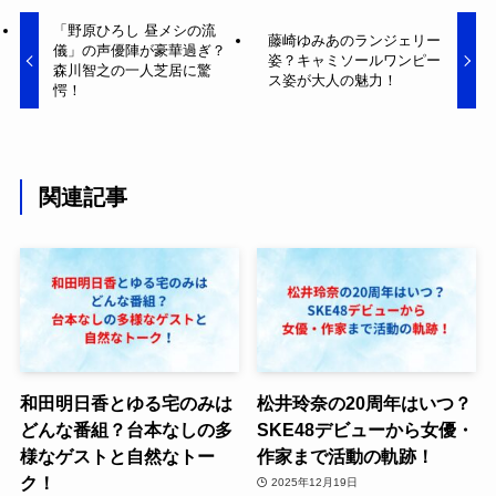
「野原ひろし 昼メシの流
藤崎ゆみあのランジェリー
儀」の声優陣が豪華過ぎ？
姿？キャミソールワンピー
森川智之の一人芝居に驚
ス姿が大人の魅力！
愕！
関連記事
和田明日香とゆる宅のみは
松井玲奈の20周年はいつ？
どんな番組？台本なしの多
SKE48デビューから女優・
様なゲストと自然なトー
作家まで活動の軌跡！
ク！
2025年12月19日