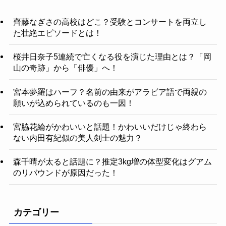
齊藤なぎさの高校はどこ？受験とコンサートを両立し
た壮絶エピソードとは！
桜井日奈子5連続で亡くなる役を演じた理由とは？「岡
山の奇跡」から「俳優」へ！
宮本夢羅はハーフ？名前の由来がアラビア語で両親の
願いが込められているのも一因！
宮脇花綸がかわいいと話題！かわいいだけじゃ終わら
ない内田有紀似の美人剣士の魅力？
森千晴が太ると話題に？推定3kg増の体型変化はグアム
のリバウンドが原因だった！
カテゴリー