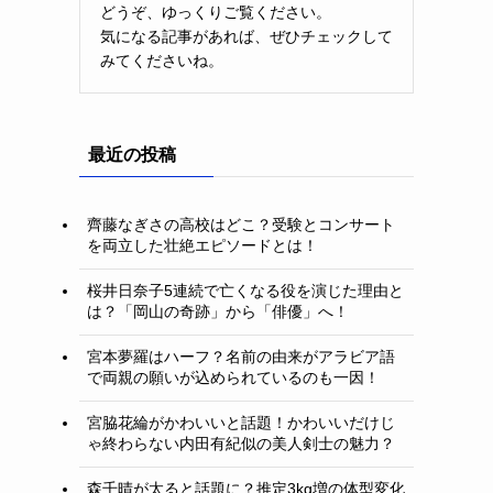
どうぞ、ゆっくりご覧ください。
気になる記事があれば、ぜひチェックして
みてくださいね。
最近の投稿
齊藤なぎさの高校はどこ？受験とコンサート
を両立した壮絶エピソードとは！
桜井日奈子5連続で亡くなる役を演じた理由と
は？「岡山の奇跡」から「俳優」へ！
宮本夢羅はハーフ？名前の由来がアラビア語
で両親の願いが込められているのも一因！
宮脇花綸がかわいいと話題！かわいいだけじ
ゃ終わらない内田有紀似の美人剣士の魅力？
森千晴が太ると話題に？推定3kg増の体型変化