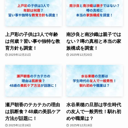
上戸彩の子供は3人で年齢
南沙良と南沙織は親子では
は何歳？習い事や独特な教
ない？噂の真相と本当の家
育方針も調査！
族構成を調査！
2025年12月21日
2025年12月20日
瀬戸朝香のテカテカの理由
水谷果穂の旦那は学生時代
は肌断食？48歳の美肌ケア
の友人で一般男性！馴れ初
方法が話題に！
めや職業は？
2025年12月19日
2025年12月19日