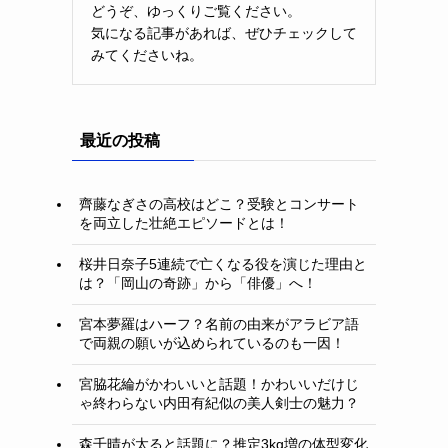
どうぞ、ゆっくりご覧ください。
気になる記事があれば、ぜひチェックして
みてくださいね。
最近の投稿
齊藤なぎさの高校はどこ？受験とコンサート
を両立した壮絶エピソードとは！
桜井日奈子5連続で亡くなる役を演じた理由と
は？「岡山の奇跡」から「俳優」へ！
宮本夢羅はハーフ？名前の由来がアラビア語
で両親の願いが込められているのも一因！
宮脇花綸がかわいいと話題！かわいいだけじ
ゃ終わらない内田有紀似の美人剣士の魅力？
森千晴が太ると話題に？推定3kg増の体型変化