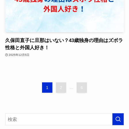
久保田直子に旦那はいない？43歳独身の理由はズボラ
性格と外国人好き！
2025年12月5日
1
2
...
6